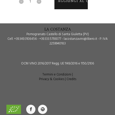
AGGIUNGI AL CARRELLO
quantity
LA COSTANZA
Pomogranato Castello di Santa Giuletta (PV)
Cell. +39.349.3108456 - +39.333.5793077 - lacostanzavini@libero.it - P. IVA
2259940183
OCM VINO 2016/2017 Regg. UE 1149/2016 e 1150/2106
Termini e Condizioni
|
Privacy & Cookies
|
Credits