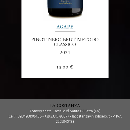
AGAPE
PINOT NERO BRUT METODO
CLASSICO
2021
13,00
€
LA COSTANZA
Pomogranato Castello di Santa Giuletta (PV)
Cell. +39.349.3108456 - +39.333.5793077 - lacostanzavini@libero.it - P. IVA
2259940183