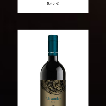
6,50
€